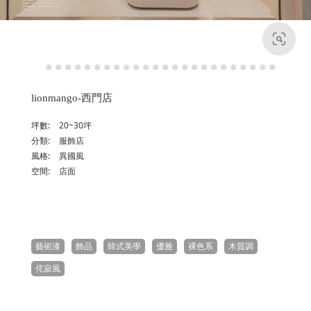
lionmango-西門店
坪數:
20~30坪
分類:
服飾店
風格:
異國風
空間:
店面
藝術漆
飾品
韓式美學
優雅
裸色系
木質調
侘寂風