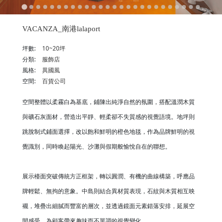
VACANZA_南港lalaport
坪數:
10~20坪
分類:
服飾店
風格:
異國風
空間:
百貨公司
空間整體以柔霧白為基底，鋪陳出純淨自然的氛圍，搭配溫潤木質
與礦石灰面材，營造出平靜、輕柔卻不失質感的視覺語境。地坪則
跳脫制式鋪面選擇，改以飽和鮮明的橙色地毯，作為品牌鮮明的視
覺識別，同時喚起陽光、沙灘與假期般愉悅自在的聯想。
展示檯面突破傳統方正框架，轉以圓潤、有機的曲線構築，呼應品
牌輕鬆、無拘的意象。中島則結合異材質表現，石紋與木質相互映
襯，堆疊出細膩而豐富的層次，並透過鏡面元素錯落安排，延展空
間感受，為顧客帶來趣味而不單調的視覺變化。