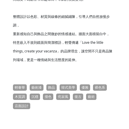
整體設計以色彩、材質與線條的細膩鋪陳，引導人們自然放慢步
調，
重新感知自己與飾品之間微妙的情感連結。牆面大面積留白中，
特意嵌入不規則鏡面與簡潔標語，輕聲傳遞「Love the little
things, create your vacanza」的品牌理念，讓空間不只是商品陳
列場域，更是一種情緒與生活態度的延伸。
輕奢華
藝術漆
飾品
韓式美學
優雅
裸色系
木質調
沉穩
撞色
侘寂風
復古
藝術
店面設計